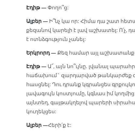
Էդիթ
—
Փողո՞ց:
Ալբեր
—
Ի՞նչ կա որ: Հիմա դա շատ հետ
քեզանով կարելի է լավ աշխատել: Ո՛չ, 
է ոտնձգություն չանել:
Երկրորդ
—
Քեզ համար այլ աշխատանք 
Էդիթ
—
Ա՜, այն նո՞ւյնը. լվանալ պարա
հաճախում` զարդարված թանկարժեք զա
հասցնել: Դու դրանք կգրանցես գրքույկ
լավագույն կոստյումը, կգնաս իմ կողմի
այնտեղ, գայթակղելով պարերի սիրահա
կուղեկցես:
Ալբեր
—
Հերի՛ք է: