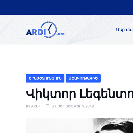
Մեր մա
ԵՐԱԺՇՏՈՒԹՅՈՒՆ
ՄՇԱԿՈՒԹԱԳԻԾ
Վիկտոր Լեգենտո
BY
ARDI
27 ՍԵՊՏԵՄԲԵՐԻ, 2019