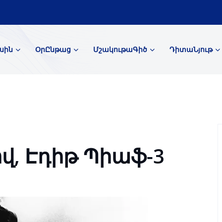
սին
ՕրԸնթաց
ՄշակութաԳիծ
ԴիտաՆյութ
վ, Էդիթ Պիաֆ-3