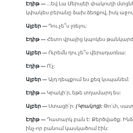
Էդիթ
—
…Եվ Լա Մերսյեի փակուղի մտցնե
կփակես բերանը ձախ ձեռքով, իսկ աջո
Ալբեր
—
Դու չե՞ս լռելու:
Էդիթ
—
Հետո վրայից կպոկես թանկարժ
Ալբեր
—
Ուրեմն դու չե՞ս վերադառնա:
Էդիթ
—
Ո՛չ:
Ալբեր
—
Այդ դեպքում ես քեզ կսպանեմ:
Էդիթ
—
Կրակի՛ր, եթե տղամարդ ես:
Ալբեր
—
Ստացի՛ր:
(Կրակոց):
Թո՛ւհ, սա
Էդիթ —
Դատարկ բան է: Քերծվածք: Ինձ
ինչ-որ բանում կասկածում էին: