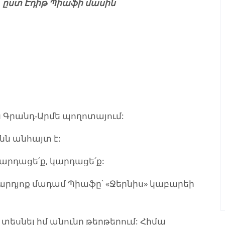
` ըստ Էդիթ Պիաֆի մասին
 Գրանդ-Արմե պողոտայում:
ն անհայտ է:
արդացե՛ք, կարդացե՛ք:
արդյոք մադամ Պիաֆը՝ «Ջերնիս» կաբարեի
 տեսնել իմ անունը թերթերում: Հիմա