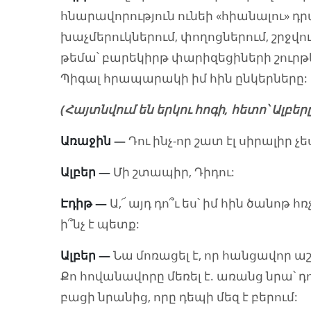
հնարավորություն ունեի «հիանալու» դր
խաչմերուկներում, փողոցներում, շրջվո
թեմա՝ բարեկիրթ փարիզեցիների շուրթեր
Պիգալ հրապարակի իմ հին ընկերները:
(Հայտնվում են երկու հոգի, հետո՝ Ալբերը
Առաջին
—
Դու ինչ-որ շատ էլ սիրալիր չե
Ալբեր
—
Մի շտապիր, Դիդու:
Էդիթ
—
Ա,՜ այդ դո՞ւ ես՝ իմ հին ծանոթ
ի՞նչ է պետք:
Ալբեր
—
Նա մոռացել է, որ հանցավոր աշ
Քո հովանավորը մեռել է. առանց նրա՝ դո
բացի նրանից, որը դեպի մեզ է բերում: