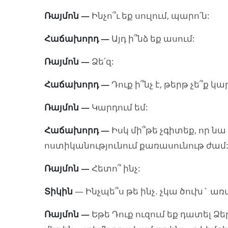
Ռայմոն
—
Ինչո՞ւ եք սուլում, պարո՛ն:
Հաճախորդ
—
Այդ ի՞նձ եք ասում:
Ռայմոն
—
Ձե՛զ:
Հաճախորդ
—
Դուք ի՞նչ է, թերթ չե՞ք կա
Ռայմոն
—
Կարդում եմ:
Հաճախորդ
—
Իսկ մի՞թե չգիտեք, որ ն
ոստիկանությունում քառասունութ ժամ
Ռայմոն
—
Հետո՞ ինչ:
Տիկին
— Ինչպե՞ս թե ինչ. չկա ծուխ` ա
Ռայմոն
—
Եթե Դուք ուզում եք դատել Ձ