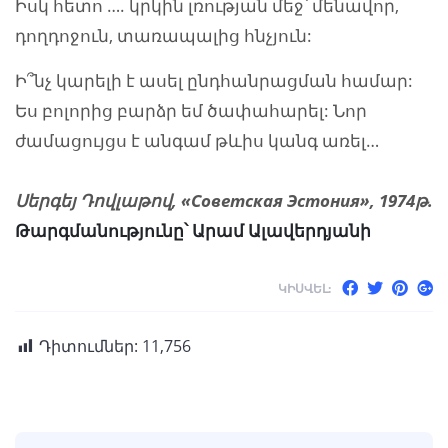
Իսկ հետո …. կրկին լռության մեջ՝ մենավոր,
դողդոջուն, տառապալից հնչյուն:
Ի՞նչ կարելի է ասել ընդհանրացման համար:
Ես բոլորից բարձր եմ ծափահարել: Նոր
ժամացույցս է անգամ թևիս կանգ առել…
Սերգեյ Դովլաթով, «Советская Эстония», 1974թ.
Թարգմանությունը՝ Արամ Ալավերդյանի
ԿԻՍՎԵԼ:
Դիտումներ:
11,756