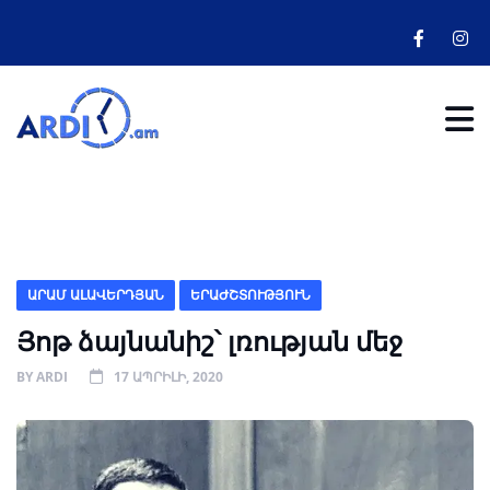
ԱՐԱՄ ԱԼԱՎԵՐԴՅԱՆ
ԵՐԱԺՇՏՈՒԹՅՈՒՆ
Յոթ ձայնանիշ՝ լռության մեջ
BY
ARDI
17 ԱՊՐԻԼԻ, 2020