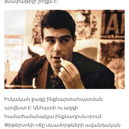
ձնափաթիլի շողքն է:
Իսկական ջազը ինքնարտահայտման
արվեստ է: Անհատի ու ազգի
համաժամանակյա ինքնադրսևորում:
Փիթերսոնի ոճը սևամորթների ավանդական