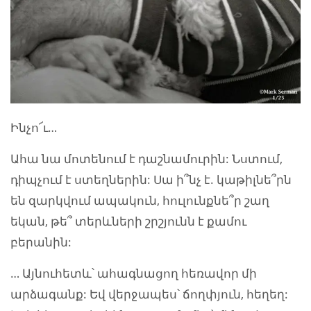
Ինչո՜ւ…
Ահա նա մոտենում է դաշնամուրին: Նստում,
դիպչում է ստեղներին: Սա ի՞նչ է. կաթիլնե՞րն
են զարկվում ապակուն, հուլունքնե՞ր շաղ
եկան, թե՞ տերևների շրշյունն է քամու
բերանին:
… Այնուհետև՝ ահագնացող հեռավոր մի
արձագանք: Եվ վերջապես՝ ճողփյուն, հեղեղ: