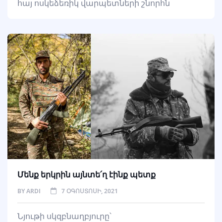
հայ ոսկեձեռիկ վարպետների շնորհն
Մենք երկրին այնտե՛ղ էինք պետք
BY
ARDI
7 ՕԳՈՍՏՈՍԻ, 2021
Նյութի սկզբնաղբյուրը՝