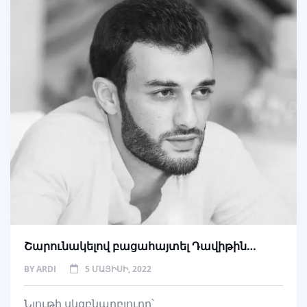
Շարունակելով բացահայտել Դավիթին…
BY
ARDI
5 ՄԱՅԻՍԻ, 2022
Նյութի սկզբնաղբյուրը՝