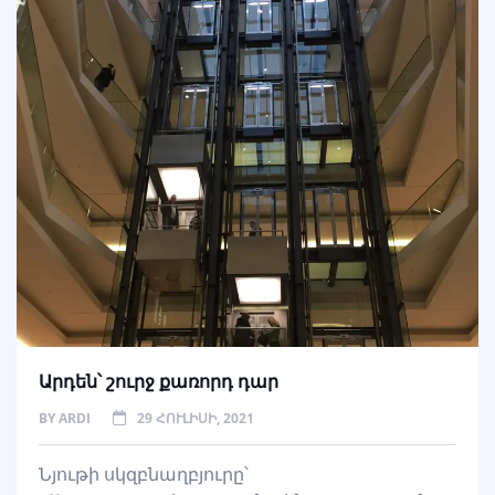
Արդեն՝ շուրջ քառորդ դար
BY
ARDI
29 ՀՈՒԼԻՍԻ, 2021
Նյութի սկզբնաղբյուրը՝