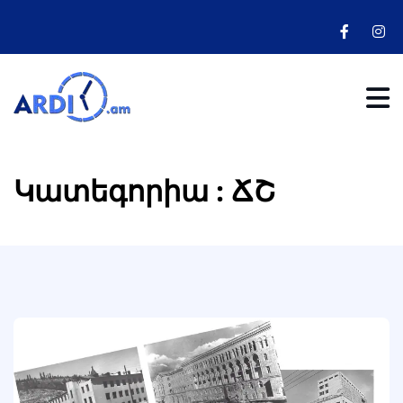
Կատեգորիա : ՃՇ