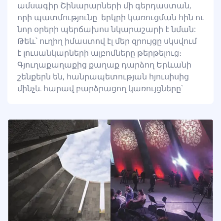
ամսագիր Շինարարների մի գերդաստան,
որի պատմությունը երկրի կառուցման հին ու
նոր օրերի պերճախոս նկարաշարի է նման:
Թեև՝ ուղիղ իմաստով էլ մեր զրույցը սկսվում
է լուսանկարների ալբոմները թերթելուց։
Գյուղաքաղաքից քաղաք դարձող Երևանի
շենքերն են, հանրապետության հյուսիսից
մինչև հարավ բարձրացող կառույցները՝