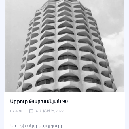
Արթուր Թարխանյան-90
BY
ARDI
4 ՄԱՅԻՍԻ, 2022
Նյութի սկզբնաղբյուրը՝