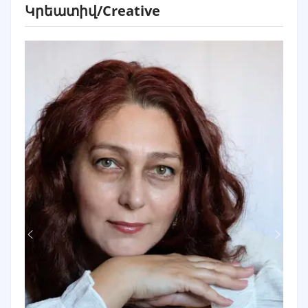
Կրեատիվ/Creative