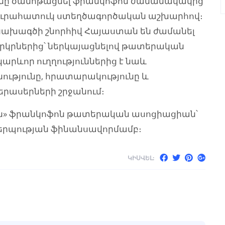
նը ծանոթացնել ֆրանկոֆոն ժամանակակից
յուրահատուկ ստեղծագործական աշխարհով։
 նախագծի շնորհիվ Հայաստան են ժամանել
րկրներից՝ ներկայացնելով թատերական
կարևոր ուղղություններից է նաև
ւթյունը, հրատարակությունը և
երասերների շրջանում։
ն» ֆրանկոֆոն թատերական ասոցիացիան՝
երպության ֆինանսավորմամբ։
ԿԻՍՎԵԼ: