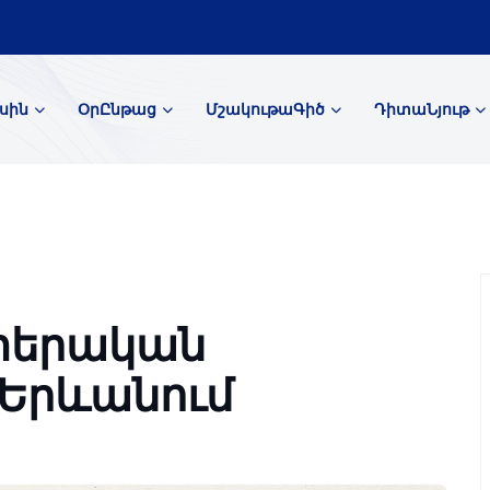
սին
ՕրԸնթաց
ՄշակութաԳիծ
ԴիտաՆյութ
տերական
 Երևանում