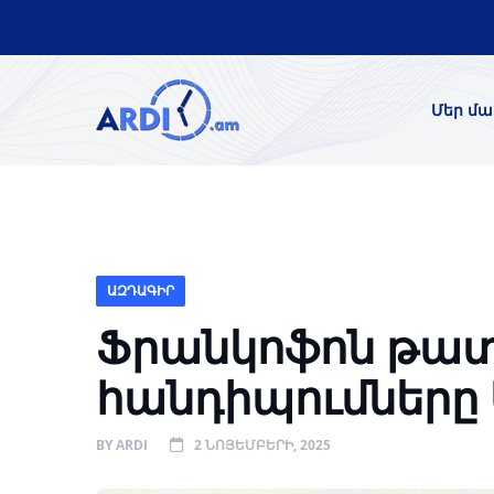
Մեր մա
ԱԶԴԱԳԻՐ
Ֆրանկոֆոն թա
հանդիպումները
BY
ARDI
2 ՆՈՅԵՄԲԵՐԻ, 2025