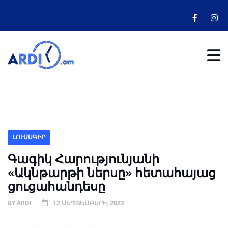
ԼՈՒՍԱԳԻՐ
Գագիկ Հարությունյանի
«Ակնթարթի ներսը» հետահայաց
ցուցահանդեսը
BY
ARDI
12 ՍԵՊՏԵՄԲԵՐԻ, 2022