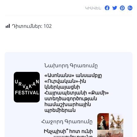
ԿԻՍՎԵԼ:
Դիտումներ:
102
Նախորդ Գրառումը
«Ասոնանս» անսամբլը
«Ուրվական»-ին
կներկայացնի
Հայրապետյանի «Քամի»
ստեղծագործության
համաշխարհային
պրեմիերան
Հաջորդ Գրառումը
Ինչպիսի՞ հոտ ունի
պատմությունը