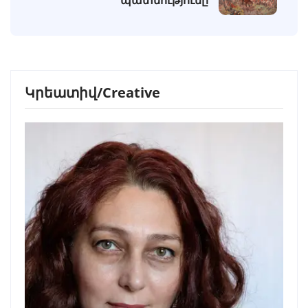
Կրեատիվ/Creative