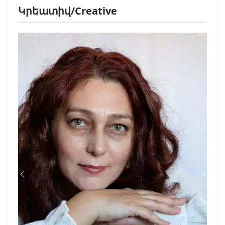
Կրեատիվ/Creative