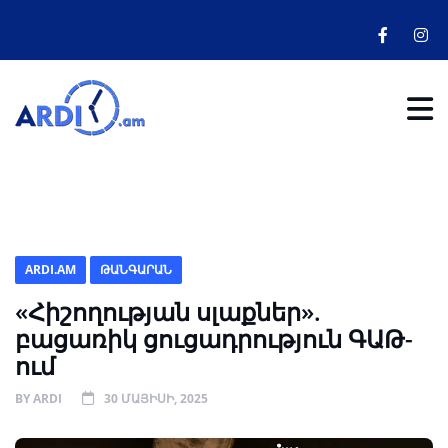
ARDI.AM
ԹԱՆԳԱՐԱՆ
«Հիշողության սլաքներ».
բացառիկ ցուցադրություն ԳԱԹ-
ում
BY
ARDI
30 ՄԱՅԻՍԻ, 2025