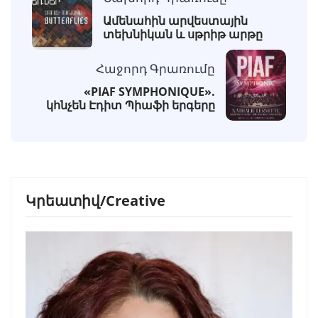
Ամենահին արվեստային
տեխնիկան և սթրիթ արթը
Հաջորդ Գրառումը
«PIAF SYMPHONIQUE».
կհնչեն Էդիտ Պիաֆի երգերը
Կրեատիվ/Creative