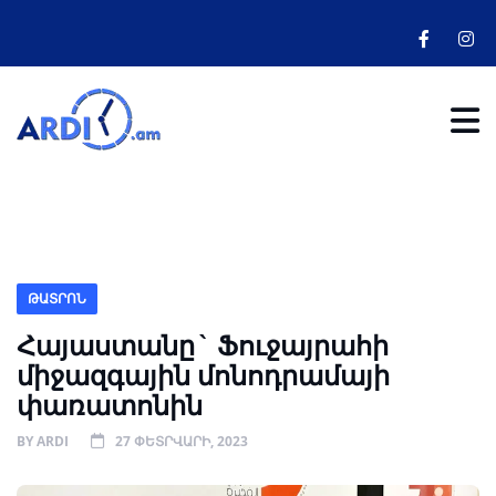
ԹԱՏՐՈՆ
Հայաստանը` Ֆուջայրահի
միջազգային մոնոդրամայի
փառատոնին
BY
ARDI
27 ՓԵՏՐՎԱՐԻ, 2023