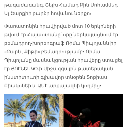
թագաժառանգ, Շեյխ Համադ Բին Մոհամմեդ
Ալ Շարքիի բարձր հովանու ներքո։
Փառատոնին հրավիրված մոտ 10 երկրների
թվում էր Հայաստանը՝ որը ներկայացնում էր
բեմադրող-խորեոգրաֆ Ռիմա Պիպոյանն իր
«Բարև, Քիթի» բեմադրությամբ։ Ռիմա
Պիպոյանը մասնակցության հրավերը ստացել
էր ՅՈՒՆԵՍԿՕ-ի Միջազգային թատերական
ինստիտուտի գլխավոր տնօրեն Տոբիաս
Բիակոնեի և ԱՄէ արքայազնի կողմից։