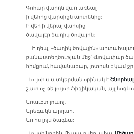
Գոհար վարդն վառ առեալ
ի վեհից վարսիցն արփենից:
Ի վեր ի վերայ վարսից
ծավալէր ծաղիկ ծովային:
Ի դեպ, «ծաղիկ ծովային» արտահայտու
բանաստեղծության մեջ՝ «նովափար ծա
հիմքում, հավանաբար, լոտոսն է կամ ջ
Լույսի պատկերման օրինակ է
Շնորհալ
շատ ոչ թե լույսի ֆիզիկական, այլ հոգևո
Առաւօտ լուսոյ,
Արեգակն արդար,
Առ իս լոյս ծագեա:
Լույսի նրբին մի պատկեր, ահա,
Մեծար