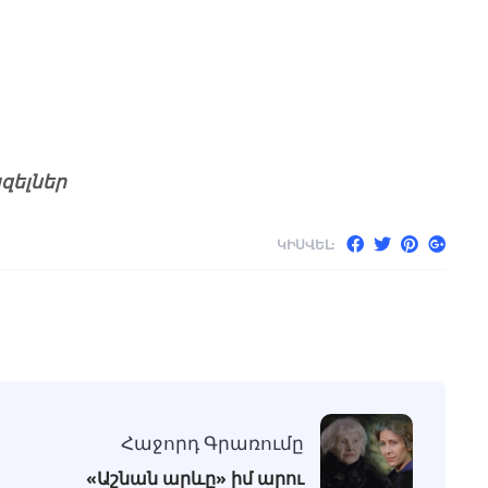
 Գազելներ
ԿԻՍՎԵԼ:
Հաջորդ Գրառումը
«Աշնան արևը» իմ արու