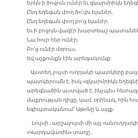
Երկն ի ծովուն ունէր եւ զկարմրիկն եղեգ
Ընդ եղեգան փող ծո՛ւխ ելանէր,
Ընդ եղեգան փող բո՛ց ելանէր.
Եւ ի բոցոյն վազէր խարտեաշ պատանե
Նա հուր հեր ունէր,
Բո՛ց ունէր մօրուս,
Եվ աչքունքն էին արեգակունք:
Այստեղ լույսի ուղղակի պատկերը բացա
պատկերումն է, իսկ «զկարմրիկն եղեգն
արեգնածին աստված է, ինչպես հետագա
մաքրության դիցը, կամ, օրինակ, հին 
եգիպտականում՝ Աթոնը և այլք։
Լույսի , արշալույսի մի այլ «անուղղ
«Վարդավառին» տաղը․