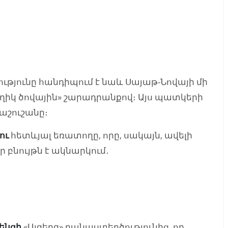
թյունը հանդիպում է նաև Սայաթ-Նովայի մի
ղիկ ծովային» շարադրանքով։ Այս պատկերի
րաշուշանը։
ու
հետևյալ եռատողը, որը, սակայն, ավելի
ր բնույթն է ակնարկում․
ենցի
«Այգերգ» բանաստեղծությունից, որ