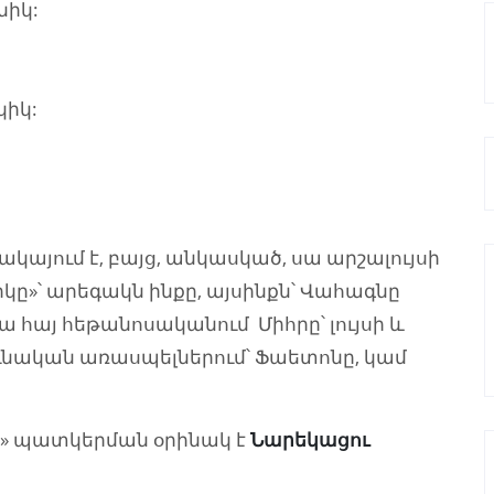
նիկ:
կիկ:
կայում է, բայց, անկասկած, սա արշալույսի
իկը»՝ արեգակն ինքը, այսինքն՝ Վահագնը
 հայ հեթանոսականում Միհրը՝ լույսի և
հունական առասպելներում՝ Ֆաետոնը, կամ
ակի» պատկերման օրինակ է
Նարեկացու