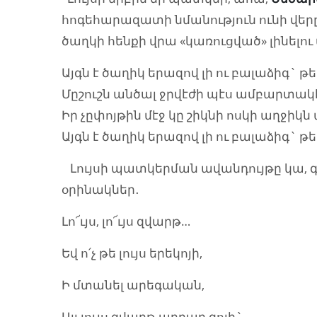
հոգեհարազատի նմանություն ունի վե
ծաղկի հենքի վրա «կառուցված» լինելու
Այգն է ծաղիկ երազով լի ու բալաձիգ` թե
Մըշուշն անծալ ջրվէժի պէս ամբարտակէ
Իր չըփոյթին մէջ կը շիկնի ոսկի աղջիկն 
Այգն է ծաղիկ երազով լի ու բալաձիգ` թե
Լույսի պատկերման ավանդույթը կա, գոյ
օրինակներ․
Լո՜ւյս, լո՜ւյս զվարթ…
Եվ ո՛չ թե լույս երեկոյի,
Ի մտանել արեգական,
Այլ լույս զվարթ արդար գոյի`