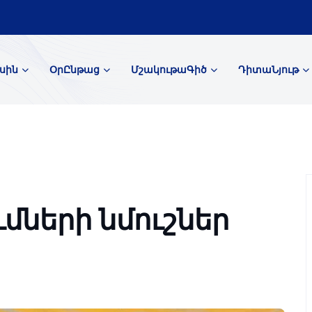
սին
ՕրԸնթաց
ՄշակութաԳիծ
ԴիտաՆյութ
մների նմուշներ