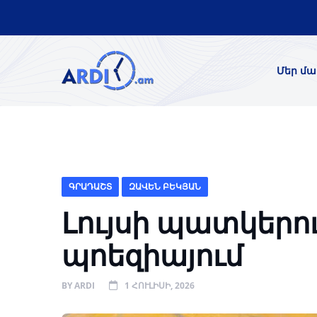
Մեր մա
ԳՐԱԴԱՇՏ
ԶԱՎԵՆ ԲԵԿՅԱՆ
Լույսի պատկերու
պոեզիայում
BY
ARDI
1 ՀՈՒԼԻՍԻ, 2026