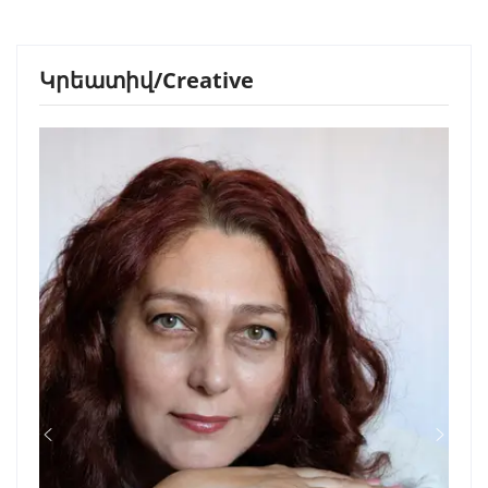
Կրեատիվ/Creative