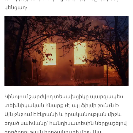
կենցաղ։
Կինոյում շարժվող տեսախցիկը պարզապես
տեխնիկական հնարք չէ, այլ ֆիլմի շունչն է։
Այն ջնջում է էկրանի և իրականության միջև
եղած սահմանը՝ հանդիսատեսին ներքաշելով
գործողության հորձանուտի մեջ։ Այս