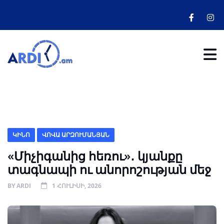
ԿԻՆՈ
ՎՈՎԱ ԱՐԶՈՒՄԱՆՅԱՆ
«Միչիգանից հեռու»․ կյանքը
տագնապի ու անորոշության մեջ
BY
ARDI
1 ՀՈՒԼԻՍԻ, 2026