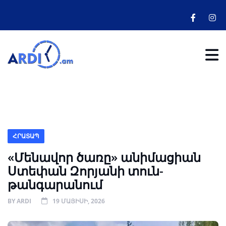
ՀՐԱՏԱՊ
«Մենավոր ծառը» անիմացիան
Ստեփան Զորյանի տուն-
թանգարանում
BY
ARDI
19 ՄԱՅԻՍԻ, 2026