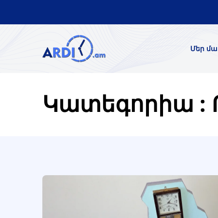
Մեր մա
Կատեգորիա :