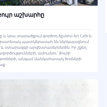
բույր աշխարհը
ը և նրա տարածքում գործող Aguletsi Art Cafe-ն
ուրատեսակ պատկերասահ են ներկայացնում
յ և օտարազգի արվեստասերներին: Իր շքեղ
րծությունների, ամուսնու՝ Յուրի
 թոռների, անգամ մանկահասակ ծոռների
աք