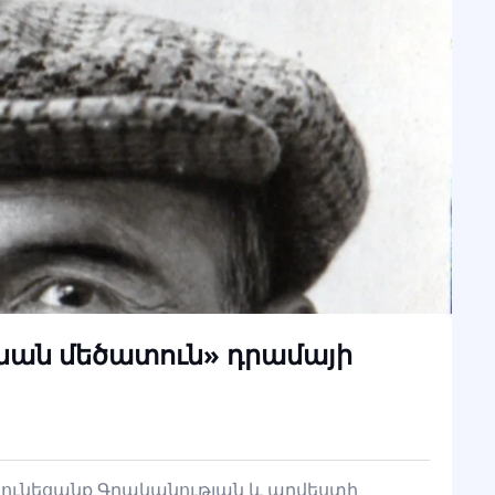
վնան մեծատուն» դրամայի
 ունեցանք Գրականության և արվեստի