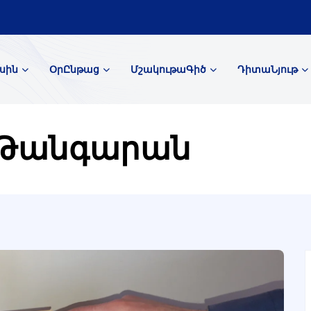
սին
ՕրԸնթաց
ՄշակութաԳիծ
ԴիտաՆյութ
 Թանգարան