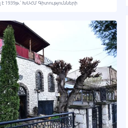
 1939թ.՝ ԽՍՀՄ Գիտությունների