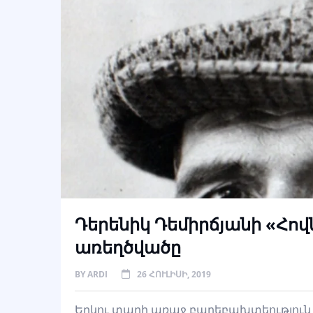
Դերենիկ Դեմիրճյանի «Հո
առեղծվածը
BY
ARDI
26 ՀՈՒԼԻՍԻ, 2019
Երկու տարի առաջ բարեբախտեություն