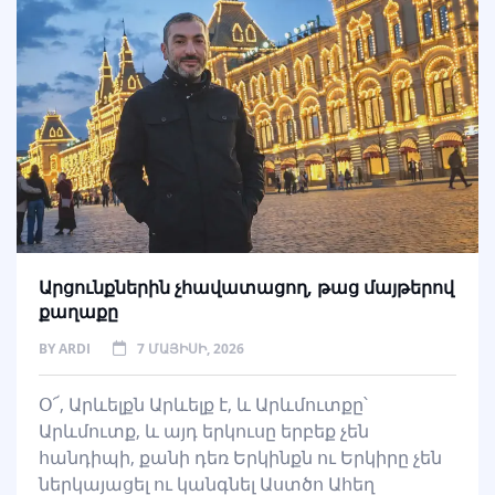
Արցունքներին չհավատացող, թաց մայթերով
քաղաքը
BY
ARDI
7 ՄԱՅԻՍԻ, 2026
Օ՜, Արևելքն Արևելք է, և Արևմուտքը՝
Արևմուտք, և այդ երկուսը երբեք չեն
հանդիպի, քանի դեռ Երկինքն ու Երկիրը չեն
ներկայացել ու կանգնել Աստծո Ահեղ