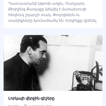
Դատաստանի Աթոռի առջև։ Ռադյարդ
Քիփլինգ Քաղաքը կծկվել է մառախուղի
հեղձուկ շղարշի տակ։ Փողոցներն ու
տանիքները ձյունածածկ են։ Երկինքը վրձնել
Լորկայի վերջին գիշերը