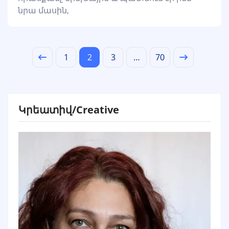
նրա մասին,
1
2
3
…
70
Կրեատիվ/Creative