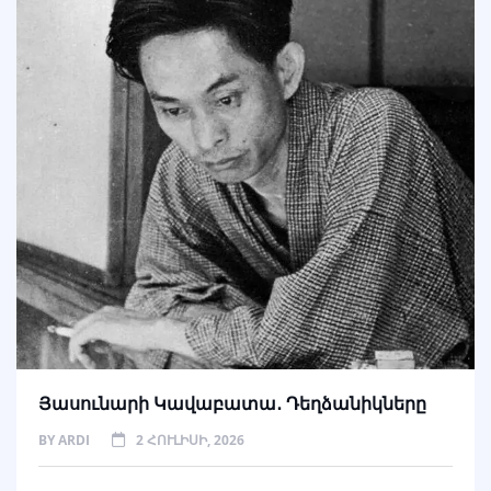
Յասունարի Կավաբատա․ Դեղձանիկները
BY
ARDI
2 ՀՈՒԼԻՍԻ, 2026