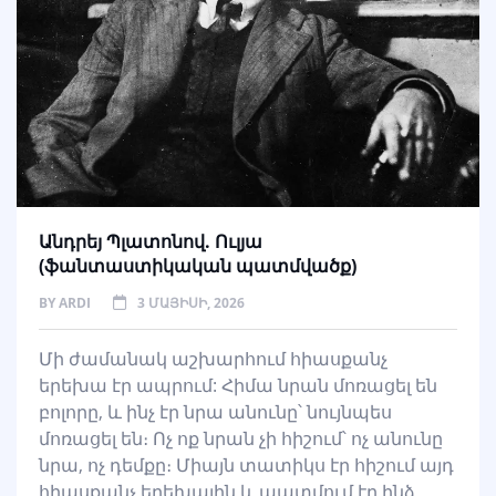
Անդրեյ Պլատոնով. Ուլյա
(ֆանտաստիկական պատմվածք)
BY
ARDI
3 ՄԱՅԻՍԻ, 2026
Մի ժամանակ աշխարհում հիասքանչ
երեխա էր ապրում: Հիմա նրան մոռացել են
բոլորը, և ինչ էր նրա անունը՝ նույնպես
մոռացել են։ Ոչ ոք նրան չի հիշում՝ ոչ անունը
նրա, ոչ դեմքը։ Միայն տատիկս էր հիշում այդ
հիասքանչ երեխային և պատմում էր ինձ