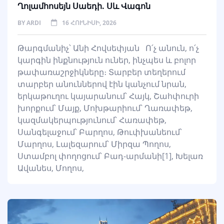
Ղոլամհոսեյն Սաեդի. Սև Վագոն
BY
ARDI
16 ՀՈՒՆԻՍԻ, 2026
Թարգմանիչ՝ Անի Հովսեփյան Ո՛չ անուն, ո՛չ
կարգին ինքնություն ուներ, ինչպես և բոլոր
թափառաշրջիկները։ Տարբեր տեղերում
տարբեր անուններով էին կանչում նրան,
երկաթուղու կայարանում՝ Հայկ, Շահփուրի
խորքում՝ Մայք, Մոխթարիում՝ Ղառափեթ,
կազմակերպությունում՝ Հառափեթ,
Սանգելաջում՝ Բարղոս, Թուփխանեում՝
Մարղոս, Լալեզարում՝ Միրզա Պողոս,
Ստամբոլ փողոցում՝ Բադ-արմանի[1], Խելառ
Ավանես, Մողոս,