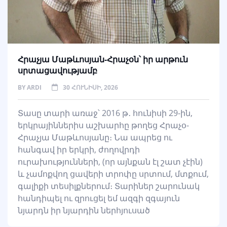
Հրաչյա Մաթևոսյան-Հրաչօն՝ իր արթուն
սրտացավությամբ
BY
ARDI
30 ՀՈՒՆԻՍԻ, 2026
Տասը տարի առաջ՝ 2016 թ․ հունիսի 29-ին,
երկրայիններիս աշխարհը թողեց Հրաչօ-
Հրաչյա Մաթևոսյանը։ Նա ապրեց ու
հանգավ իր երկրի, ժողովրդի
ուրախությունների, (որ այնքան էլ շատ չէին)
և չամոքվող ցավերի տրոփը սրտում, մտքում,
գալիքի տեսիլքներում։ Տարիներ շարունակ
հանդիպել ու զրուցել եմ ազգի զգայուն
նյարդն իր նյարդին ներհյուսած