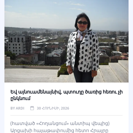
Եվ այնուամենայնիվ, պտուղը ծառից հեռու չի
ընկնում
BY
ARDI
30 ՀՈՒՆԻՍԻ, 2026
(հատված «Հողանցում» անտիպ վեպից)
Արցախի հայաթափումից հետո Հրայրը