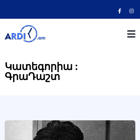
Կատեգորիա :
ԳրաԴաշտ